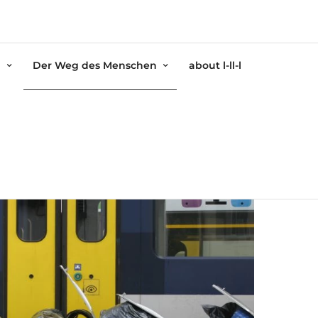
l
Der Weg des Menschen
about l-ll-l